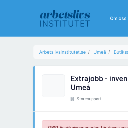
Om oss
Arbetslivsinstitutet.se
Umeå
Butiks
Extrajobb - inven
Umeå
Storesupport
OBS! Ansökningsperioden för denna ann