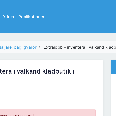
Yrken
Publikationer
säljare, dagligvaror
Extrajobb - inventera i välkänd kläd
tera i välkänd klädbutik i
onsen har passerat.