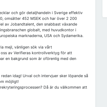
cklar och gör detaljhandeln i Sverige effektiv
00, omsätter 452 MSEK och har över 2 200
del av Jobandtalent, den snabbast växande
ingsbranschen globalt, med huvudkontor i
europeiska marknaderna, USA och Sydamerika.
ia mejl, vänligen sök via vårt
ss av Verifieras kontrollverktyg för att
e har en bakgrund som är oförenlig med den
 redan idag! Urval och intervjuer sker löpande så
om möjligt!
er rekryteringsprocessen? Då är du välkommen att