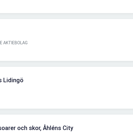
GE AKTIEBOLAG
is Lidingö
soarer och skor, Åhléns City