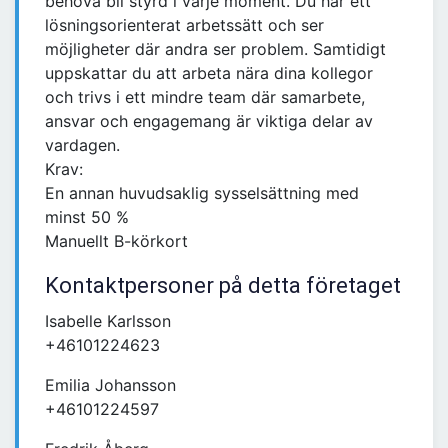
behöva bli styrd i varje moment. Du har ett
lösningsorienterat arbetssätt och ser
möjligheter där andra ser problem. Samtidigt
uppskattar du att arbeta nära dina kollegor
och trivs i ett mindre team där samarbete,
ansvar och engagemang är viktiga delar av
vardagen.
Krav:
En annan huvudsaklig sysselsättning med
minst 50 %
Manuellt B-körkort
Kontaktpersoner på detta företaget
Isabelle Karlsson
+46101224623
Emilia Johansson
+46101224597