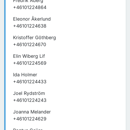
Fredrik Åberg
+46101224864
Eleonor Åkerlund
+46101224638
Kristoffer Göthberg
+46101224670
Elin Wiberg Lif
+46101224569
Ida Holmer
+46101224433
Joel Rydström
+46101224243
Joanna Melander
+46101224629