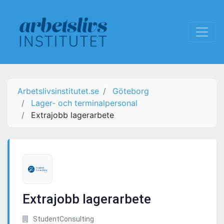
Arbetslivsinstitutet.se
Göteborg
Lager- och terminalpersonal
Extrajobb lagerarbete
Extrajobb lagerarbete
StudentConsulting