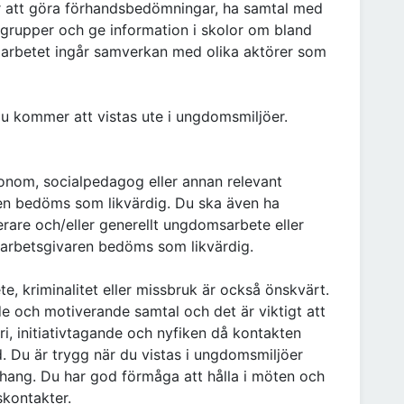
ngår att göra förhandsbedömningar, ha samtal med
grupper och ge information i skolor om bland
 I arbetet ingår samverkan med olika aktörer som
du kommer att vistas ute i ungdomsmiljöer.
onom, socialpedagog eller annan relevant
en bedöms som likvärdig. Du ska även ha
erare och/eller generellt ungdomsarbete eller
 arbetsgivaren bedöms som likvärdig.
, kriminalitet eller missbruk är också önskvärt.
e och motiverande samtal och det är viktigt att
i, initiativtagande och nyfiken då kontakten
d. Du är trygg när du vistas i ungdomsmiljöer
ang. Du har god förmåga att hålla i möten och
kontakter.