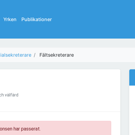
Yrken
Publikationer
ialsekreterare
Fältsekreterare
h välfärd
onsen har passerat.