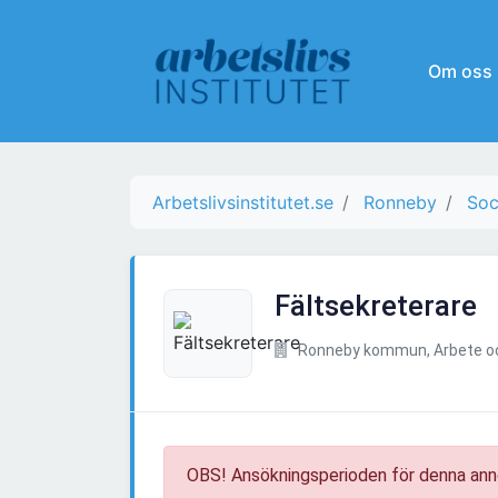
Om oss
Arbetslivsinstitutet.se
Ronneby
Soc
Fältsekreterare
Ronneby kommun, Arbete oc
OBS! Ansökningsperioden för denna ann