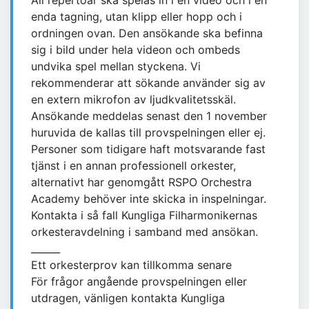
All repertoar ska spelas in i en video och i en
enda tagning, utan klipp eller hopp och i
ordningen ovan. Den ansökande ska befinna
sig i bild under hela videon och ombeds
undvika spel mellan styckena. Vi
rekommenderar att sökande använder sig av
en extern mikrofon av ljudkvalitetsskäl.
Ansökande meddelas senast den 1 november
huruvida de kallas till provspelningen eller ej.
Personer som tidigare haft motsvarande fast
tjänst i en annan professionell orkester,
alternativt har genomgått RSPO Orchestra
Academy behöver inte skicka in inspelningar.
Kontakta i så fall Kungliga Filharmonikernas
orkesteravdelning i samband med ansökan.
______
Ett orkesterprov kan tillkomma senare
För frågor angående provspelningen eller
utdragen, vänligen kontakta Kungliga