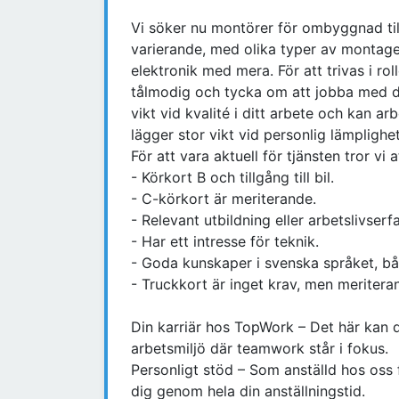
Vi söker nu montörer för ombyggnad ti
varierande, med olika typer av montage
elektronik med mera. För att trivas i r
tålmodig och tycka om att jobba med d
vikt vid kvalité i ditt arbete och kan arb
lägger stor vikt vid personlig lämplighet
För att vara aktuell för tjänsten tror vi a
- Körkort B och tillgång till bil.
- C-körkort är meriterande.
- Relevant utbildning eller arbetslivserf
- Har ett intresse för teknik.
- Goda kunskaper i svenska språket, både
- Truckkort är inget krav, men meriterande
Din karriär hos TopWork – Det här kan d
arbetsmiljö där teamwork står i fokus.
Personligt stöd – Som anställd hos oss
dig genom hela din anställningstid.