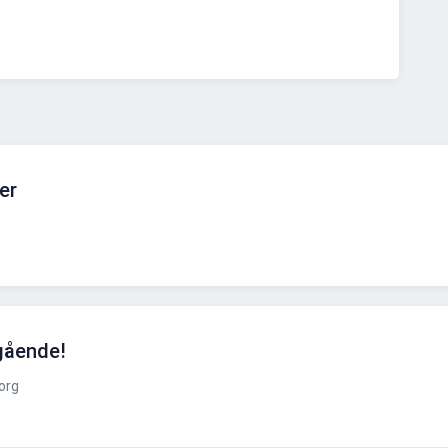
er
gående!
org