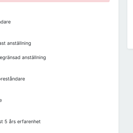
ndare
ast anställning
sbegränsad anställning
öreståndare
e
t 5 års erfarenhet