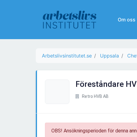
Om oss
Arbetslivsinstitutet.se
Uppsala
Chef
Föreståndare H
Retro HVB AB
OBS! Ansökningsperioden för denna ann