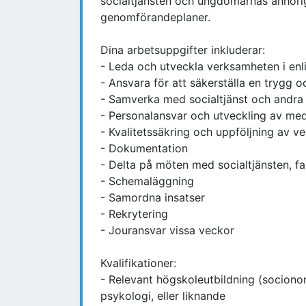
socialtjänsten och ungdomarnas anhörig
genomförandeplaner.
Dina arbetsuppgifter inkluderar:
- Leda och utveckla verksamheten i enl
- Ansvara för att säkerställa en trygg 
- Samverka med socialtjänst och andra
- Personalansvar och utveckling av me
- Kvalitetssäkring och uppföljning av v
- Dokumentation
- Delta på möten med socialtjänsten, fa
- Schemaläggning
- Samordna insatser
- Rekrytering
- Jouransvar vissa veckor
Kvalifikationer:
- Relevant högskoleutbildning (sociono
psykologi, eller liknande