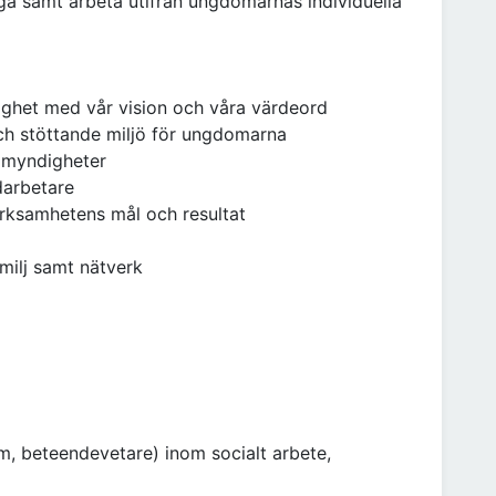
a samt arbeta utifrån ungdomarnas individuella
ighet med vår vision och våra värdeord
och stöttande miljö för ungdomarna
 myndigheter
darbetare
erksamhetens mål och resultat
milj samt nätverk
m, beteendevetare) inom socialt arbete,