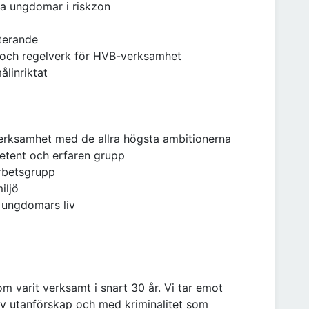
la ungdomar i riskzon
terande
g och regelverk för HVB-verksamhet
ålinriktat
verksamhet med de allra högsta ambitionerna
petent och erfaren grupp
arbetsgrupp
iljö
i ungdomars liv
m varit verksamt i snart 30 år. Vi tar emot
 av utanförskap och med kriminalitet som