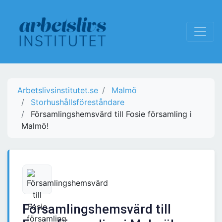
Arbetslivsinstitutet.se
Malmö
Storhushållsföreståndare
Församlingshemsvärd till Fosie församling i
Malmö!
Församlingshemsvärd till