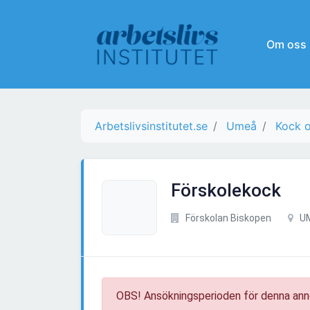
Om oss
Arbetslivsinstitutet.se
Umeå
Kock o
Förskolekock
Förskolan Biskopen
U
OBS! Ansökningsperioden för denna ann