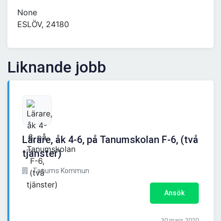
None
ESLÖV, 24180
Liknande jobb
Lärare, åk 4-6, på Tanumskolan F-6, (två
tjänster)
Tanums Kommun
Ansök
30 mars 2020