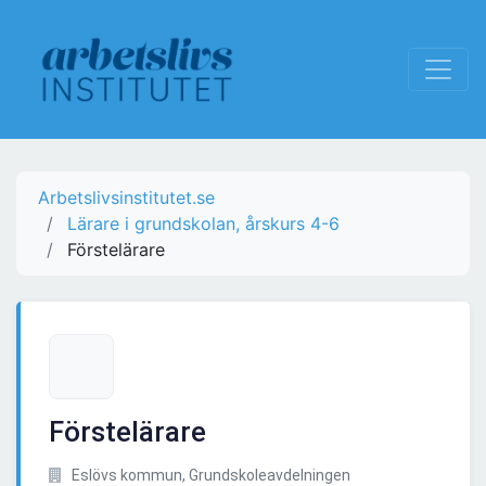
Arbetslivsinstitutet.se
Lärare i grundskolan, årskurs 4-6
Förstelärare
Förstelärare
Eslövs kommun, Grundskoleavdelningen