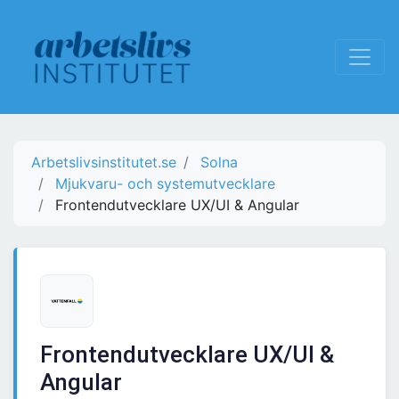
Arbetslivsinstitutet.se
Solna
Mjukvaru- och systemutvecklare
Frontendutvecklare UX/UI & Angular
Frontendutvecklare UX/UI &
Angular