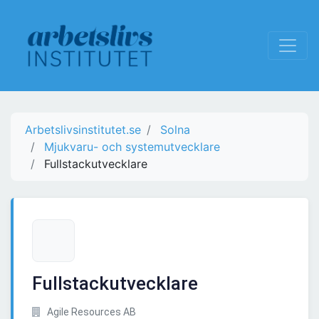
Arbetslivsinstitutet.se
Solna
Mjukvaru- och systemutvecklare
Fullstackutvecklare
Fullstackutvecklare
Agile Resources AB