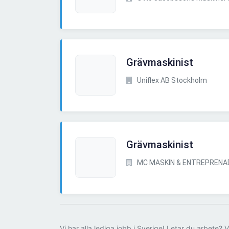
Grävmaskinist
Uniflex AB Stockholm
Grävmaskinist
MC MASKIN & ENTREPRENAD
Vi har alla lediga jobb i Sverige! Letar du arbete? V