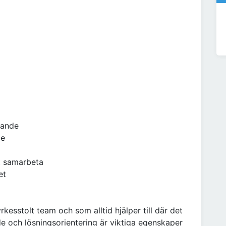
rande
de
tt samarbeta
et
yrkesstolt team och som alltid hjälper till där det
e och lösningsorientering är viktiga egenskaper