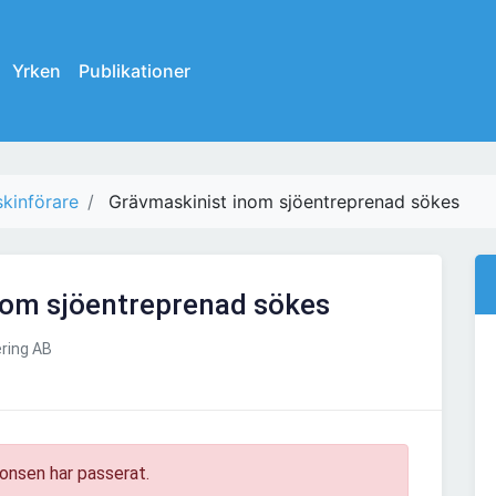
Yrken
Publikationer
kinförare
Grävmaskinist inom sjöentreprenad sökes
nom sjöentreprenad sökes
ring AB
onsen har passerat.