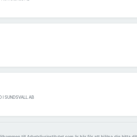
 I SUNDSVALL AB
älkommen till Arbetslivsinstitutet som är här för att hjälpa dig hitta di