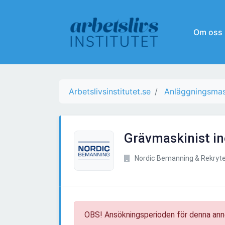
Om oss
Arbetslivsinstitutet.se
Anläggningsmas
Grävmaskinist i
Nordic Bemanning & Rekryte
OBS! Ansökningsperioden för denna ann