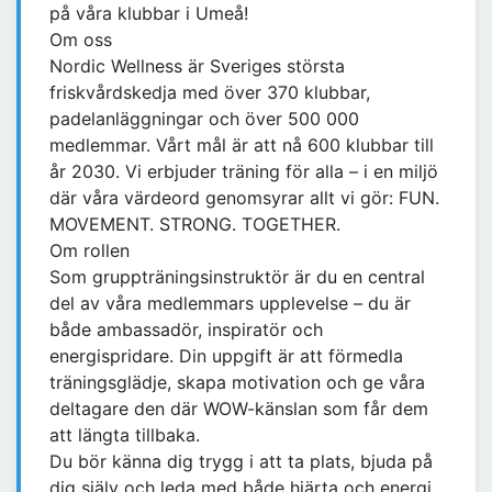
på våra klubbar i Umeå!
Om oss
Nordic Wellness är Sveriges största
friskvårdskedja med över 370 klubbar,
padelanläggningar och över 500 000
medlemmar. Vårt mål är att nå 600 klubbar till
år 2030. Vi erbjuder träning för alla – i en miljö
där våra värdeord genomsyrar allt vi gör: FUN.
MOVEMENT. STRONG. TOGETHER.
Om rollen
Som gruppträningsinstruktör är du en central
del av våra medlemmars upplevelse – du är
både ambassadör, inspiratör och
energispridare. Din uppgift är att förmedla
träningsglädje, skapa motivation och ge våra
deltagare den där WOW-känslan som får dem
att längta tillbaka.
Du bör känna dig trygg i att ta plats, bjuda på
dig själv och leda med både hjärta och energi