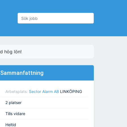
d hög lön!
Sammanfattning
Arbetsplats:
Sector Alarm AB
LINKÖPING
2 platser
Tills vidare
Heltid