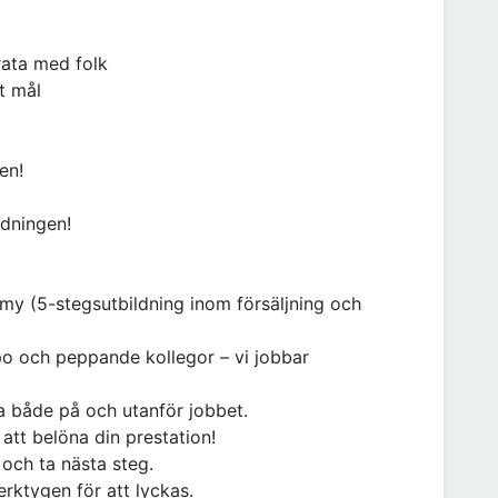
prata med folk
ot mål
en!
ldningen!
my (5-stegsutbildning inom försäljning och
mpo och peppande kollegor – vi jobbar
a både på och utanför jobbet.
att belöna din prestation!
 och ta nästa steg.
erktygen för att lyckas.