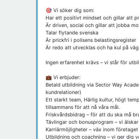
🎯 Vi söker dig som:
Har ett positivt mindset och gillar att 
Är driven, social och gillar att jobba m
Talar flytande svenska
Är prickfri i polisens belastingsregister
Är redo att utvecklas och ha kul på väg
Ingen erfarenhet krävs – vi står för utbi
💼 Vi erbjuder:
Betald utbildning via Sector Way Acade
kundrelationer)
Ett starkt team, Härlig kultur, högt te
tillsammans för att nå våra mål.
Friskvårdsbidrag – för att du ska må br
Tävlingar och bonusprogram – vi älskar 
Karriärmöjligheter – väx inom företaget
Utbildning och coachning – vi ger dig v