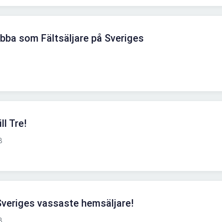
obba som Fältsäljare på Sveriges
ll Tre!
B
veriges vassaste hemsäljare!
B