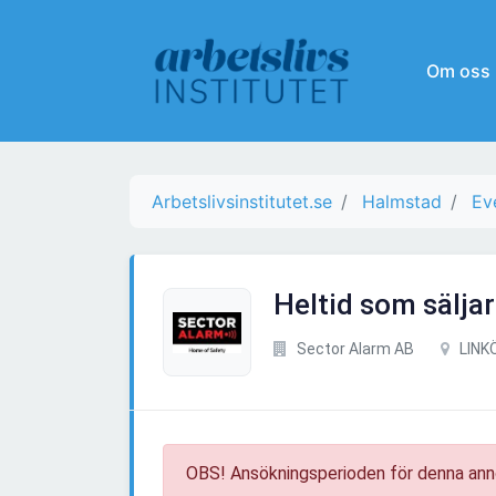
Om oss
Arbetslivsinstitutet.se
Halmstad
Ev
Heltid som sälja
Sector Alarm AB
LINK
OBS! Ansökningsperioden för denna ann