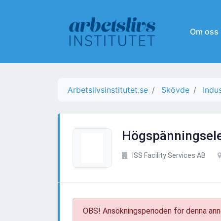
Om oss
Arbetslivsinstitutet.se
Skövde
Indus
Högspänningsele
ISS Facility Services AB
OBS! Ansökningsperioden för denna ann