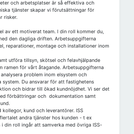
gheter och arbetsplatser är så effektiva och
ska tjänster skapar vi förutsättningar för
 risker.
el av ett motiverat team. I din roll kommer du,
med den dagliga driften. Arbetsuppgifterna
el, reparationer, montage och installationer inom
t utföra tillsyn, skötsel och felavhjälpande
m ramen för vårt åtagande. Arbetsuppgifterna
h analysera problem inom elsystem och
ka system. Du ansvarar för att fastighetens
tion och bidrar till ökad kundnöjdhet. Vi ser det
 med förbättringar och dokumentation samt
kund.
 kollegor, kund och leverantörer. ISS
 flertalet andra tjänster hos kunden - t ex
 i din roll ingår att samverka med övriga ISS-