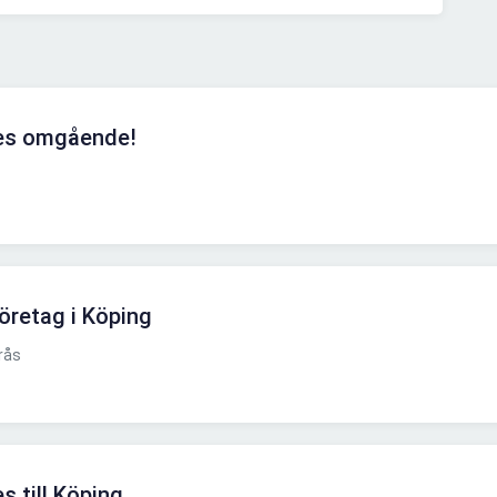
kes omgående!
 företag i Köping
rås
s till Köping