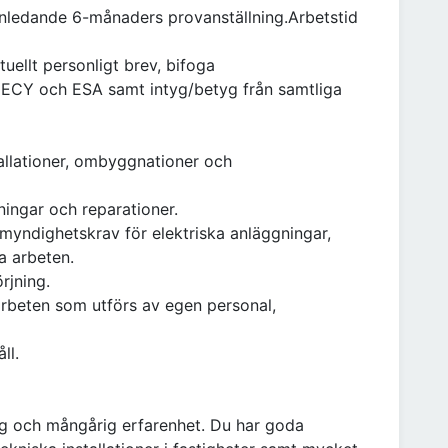
 inledande 6-månaders provanställning.Arbetstid
uellt personligt brev, bifoga
ex ECY och ESA samt intyg/betyg från samtliga
tallationer, ombyggnationer och
ningar och reparationer.
de myndighetskrav för elektriska anläggningar,
a arbeten.
rjning.
arbeten som utförs av egen personal,
ll.
ing och mångårig erfarenhet. Du har goda