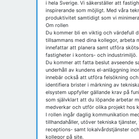
i hela Sverige. Vi säkerställer att fasti
inspirerande som möjligt. Med våra tekni
produktivitet samtidigt som vi minimerar
Om rollen
Du kommer bli en viktig och värdefull d
tillsammans med dina kollegor, arbeta 
innefattar att planera samt utföra sköts
fastigheter i kontors- och industrimiljö.
Du kommer att fatta beslut avseende sam
underhåll av kundens el-anläggning ino
innebär också att utföra felsökning oc
identifiera brister i märkning av teknis
elsystem uppfyller gällande krav på funk
som självklart att du löpande arbetar
medverkar och utför olika projekt hos 
I rollen ingår daglig kommunikation med
tillhandahåller, utöver tekniska tjänster,
receptions- samt lokalvårdstjänster och
kollegor på site.