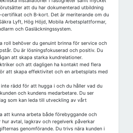
ekniska installationer i fastigheter samt mycket
örutsätter att du har dokumenterad utbildning
-certifikat och B-kort. Det är meriterande om du
 Säkra Lyft, Hög Höjd, Mobila Arbetsplattformar,
andlarm och Gasläckningssystem.
a roll behöver du genuint brinna för service och
står. Du är lösningsfokuserad och positiv. Du
ågan att skapa starka kundrelationer.
ektriker och att dagligen ha kontakt med flera
för att skapa effektivitet och en arbetsplats med
 inte rädd för att hugga i och du håller vad du
t kunden och kundens medarbetare. Du ser
ag som kan leda till utveckling av vårt
åga att kunna arbeta både förebyggande och
r hur avtal, lagkrav och regelverk påverkar
fternas genomförande. Du trivs nära kunden i