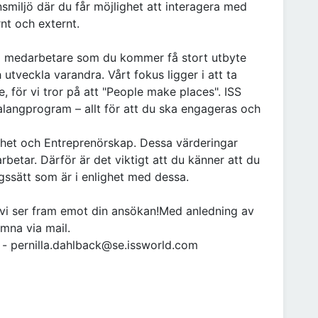
smiljö där du får möjlighet att interagera med
nt och externt.
 medarbetare som du kommer få stort utbyte
 utveckla varandra. Vårt fokus ligger i att ta
 för vi tror på att "People make places". ISS
alangprogram – allt för att du ska engageras och
lighet och Entreprenörskap. Dessa värderingar
betar. Därför är det viktigt att du känner att du
ingssätt som är i enlighet med dessa.
h vi ser fram emot din ansökan!Med anledning av
mna via mail.
k - pernilla.dahlback@se.issworld.com