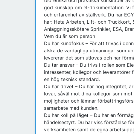
teoretiska och praktiska kunskaper av t
god kunskap om el-dokumentation. Vi f
och erfarenhet av ställverk. Du har ECY
har: Heta Arbeten, Lift- och Truckkort,
Anläggningsskötare Sprinkler, ESA, Br
Vem du är som person
Du har kundfokus – För att trivas i denn
älska de vardagliga utmaningar som upp
levererar det som utlovas och har förm
Du tar ansvar – Du trivs i rollen som El
intressenter, kollegor och leverantörer 
en hög teknisk standard.
Du har drivet – Du har hög integritet, är
lovar, såväl mot dina kollegor som mo
möjligheter och lämnar förbättringsförsl
samarbete med kunden.
Du har koll på läget – Du har en förm
händelsestyrt. Du har viss förståelse fö
verksamheten samt de egna arbetsuppgi