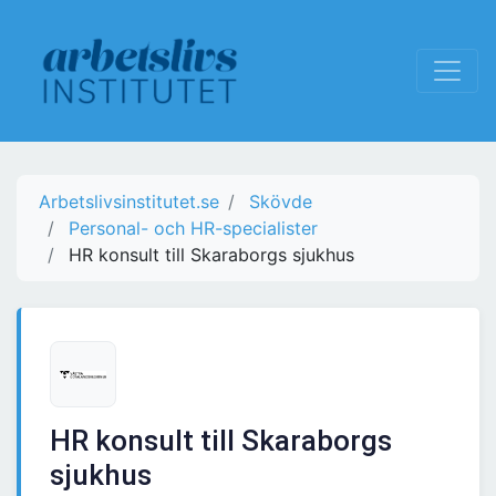
Arbetslivsinstitutet.se
Skövde
Personal- och HR-specialister
HR konsult till Skaraborgs sjukhus
HR konsult till Skaraborgs
sjukhus