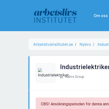
Om oss
Arbetslivsinstitutet.se
Nybro
Indust
Industrielektrike
Kährs Group
OBS! Ansökningsperioden för denna ann