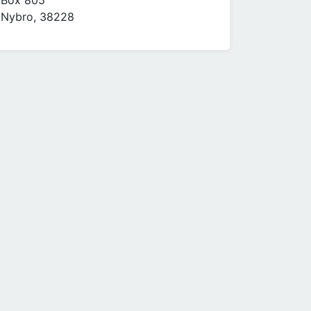
Box 805
Nybro, 38228