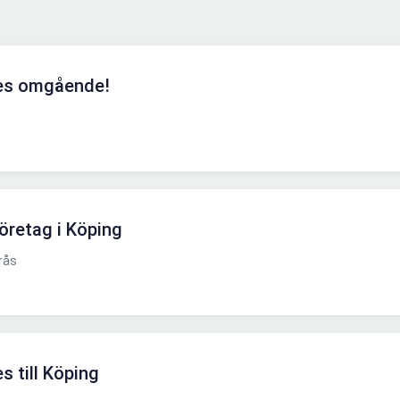
kes omgående!
 företag i Köping
rås
s till Köping