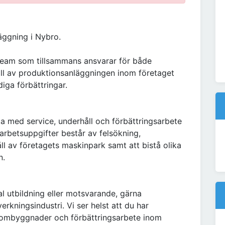
läggning i Nybro.
lsteam som tillsammans ansvarar för både
l av produktionsanläggningen inom företaget
iga förbättringar.
ta med service, underhåll och förbättringsarbete
arbetsuppgifter består av felsökning,
l av företagets maskinpark samt att bistå olika
n.
l utbildning eller motsvarande, gärna
rkningsindustri. Vi ser helst att du har
, ombyggnader och förbättringsarbete inom