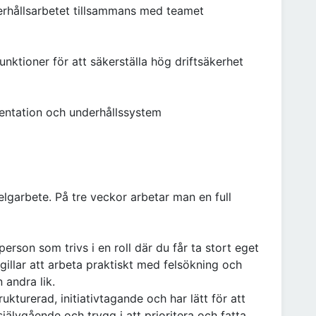
derhållsarbetet tillsammans med teamet
ktioner för att säkerställa hög driftsäkerhet
entation och underhållssystem
lgarbete. På tre veckor arbetar man en full
erson som trivs i en roll där du får ta stort eget
 gillar att arbeta praktiskt med felsökning och
 andra lik.
trukturerad, initiativtagande och har lätt för att
älvgående och trygg i att prioritera och fatta