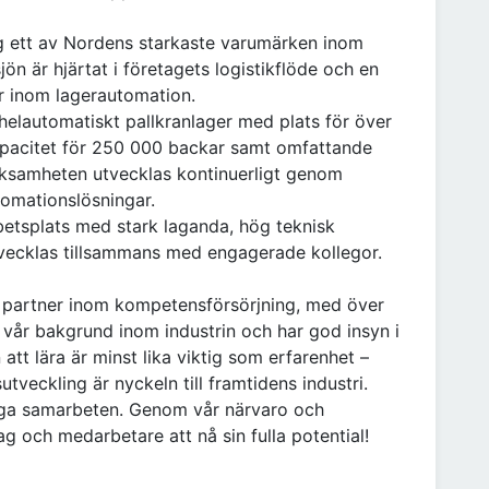
g ett av Nordens starkaste varumärken inom
sjön är hjärtat i företagets logistikflöde och en
r inom lagerautomation.
helautomatiskt pallkranlager med plats för över
apacitet för 250 000 backar samt omfattande
rksamheten utvecklas kontinuerligt genom
tomationslösningar.
betsplats med stark laganda, hög teknisk
tvecklas tillsammans med engagerade kollegor.
ig partner inom kompetensförsörjning, med över
a vår bakgrund inom industrin och har god insyn i
 att lära är minst lika viktig som erfarenhet –
veckling är nyckeln till framtidens industri.
tiga samarbeten. Genom vår närvaro och
ag och medarbetare att nå sin fulla potential!