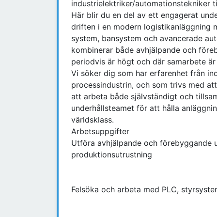
industrielektriker/automationstekniker ti
Här blir du en del av ett engagerat und
driften i en modern logistikanläggning 
system, bansystem och avancerade auto
kombinerar både avhjälpande och före
periodvis är högt och där samarbete är 
Vi söker dig som har erfarenhet från in
processindustrin, och som trivs med at
att arbeta både självständigt och till
underhållsteamet för att hålla anläggning
världsklass.
Arbetsuppgifter
Utföra avhjälpande och förebyggande u
produktionsutrustning
Felsöka och arbeta med PLC, styrsyste