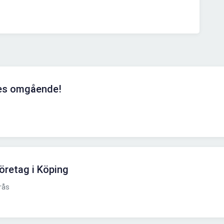
kes omgående!
 företag i Köping
rås