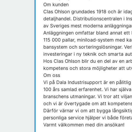
Om kunden
Clas Ohlson grundades 1918 och är ida
detaljhandel. Distributionscentralen i In
av Sveriges mest moderna anläggninga
Anläggningen omfattar bland annat ett 
115 000 pallar, miniload-system med k
bansystem och sorteringslösningar. Ve
investeringar i ny teknik och smarta au
Hos Clas Ohlson blir du en del av en ar
kompetens och stora möjligheter att u
Om oss
Vi på Dala Industrisupport är en pålitl
100 års samlad erfarenhet. Vi har själv
branschens utmaningar. Vi tror att viljan
och vi är övertygade om att kompetensut
Därför värnar vi om att bygga långsik
personliga service hjälper vi både föret
Varmt välkommen med din ansökan!