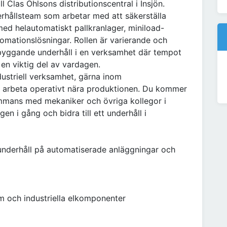
ll Clas Ohlsons distributionscentral i Insjön.
erhållsteam som arbetar med att säkerställa
med helautomatiskt pallkranlager, miniload-
mationslösningar. Rollen är varierande och
byggande underhåll i en verksamhet där tempot
en viktig del av vardagen.
dustriell verksamhet, gärna inom
t arbeta operativt nära produktionen. Du kommer
sammans med mekaniker och övriga kollegor i
en i gång och bidra till ett underhåll i
nderhåll på automatiserade anläggningar och
m och industriella elkomponenter