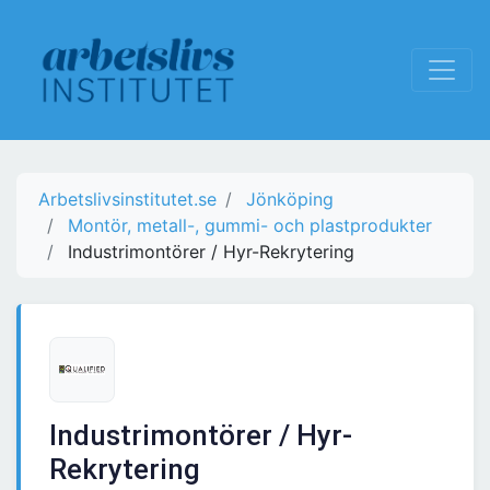
Arbetslivsinstitutet.se
Jönköping
Montör, metall-, gummi- och plastprodukter
Industrimontörer / Hyr-Rekrytering
Industrimontörer / Hyr-
Rekrytering