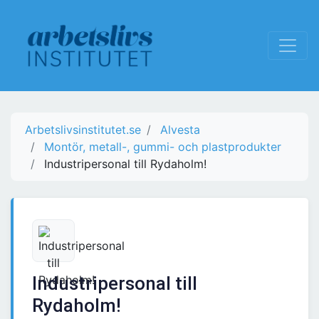
Arbetslivsinstitutet.se
Alvesta
Montör, metall-, gummi- och plastprodukter
Industripersonal till Rydaholm!
Industripersonal till
Rydaholm!