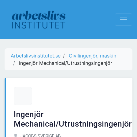
Arbetslivsinstitutet.se
Civilingenjör, maskin
Ingenjör Mechanical/Utrustningsingenjör
Ingenjör
Mechanical/Utrustningsingenjör
JACOBS SVERIGE AB