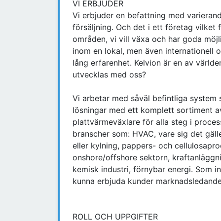
VI ERBJUDER
Vi erbjuder en befattning med varieran
försäljning. Och det i ett företag vilke
områden, vi vill växa och har goda möjlig
inom en lokal, men även internationell 
lång erfarenhet. Kelvion är en av världe
utvecklas med oss?
Vi arbetar med såväl befintliga system 
lösningar med ett komplett sortiment 
plattvärmeväxlare för alla steg i proce
branscher som: HVAC, vare sig det gälle
eller kylning, pappers- och cellulosapr
onshore/offshore sektorn, kraftanläggni
kemisk industri, förnybar energi. Som i
kunna erbjuda kunder marknadsledande 
ROLL OCH UPPGIFTER