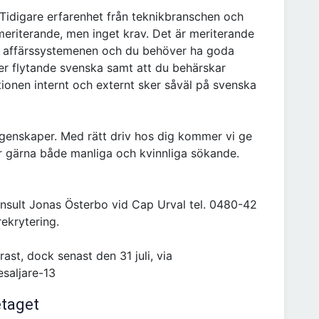
 Tidigare erfarenhet från teknikbranschen och
eriterande, men inget krav. Det är meriterande
e affärssystemenen och du behöver ha goda
ver flytande svenska samt att du behärskar
tionen internt och externt sker såväl på svenska
 egenskaper. Med rätt driv hos dig kommer vi ge
ser gärna både manliga och kvinnliga sökande.
nsult Jonas Österbo vid Cap Urval tel. 0480-42
ekrytering.
rast, dock senast den 31 juli, via
esaljare-13
etaget