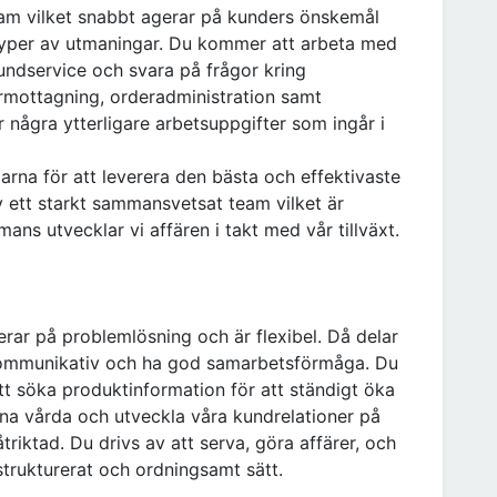
ljteam vilket snabbt agerar på kunders önskemål
a typer av utmaningar. Du kommer att arbeta med
kundservice och svara på frågor kring
ermottagning, orderadministration samt
r några ytterligare arbetsuppgifter som ingår i
arna för att leverera den bästa och effektivaste
 av ett starkt sammansvetsat team vilket är
mans utvecklar vi affären i takt med vår tillväxt.
serar på problemlösning och är flexibel. Då delar
 kommunikativ och ha god samarbetsförmåga. Du
 att söka produktinformation för att ständigt öka
na vårda och utveckla våra kundrelationer på
åtriktad. Du drivs av att serva, göra affärer, och
 strukturerat och ordningsamt sätt.