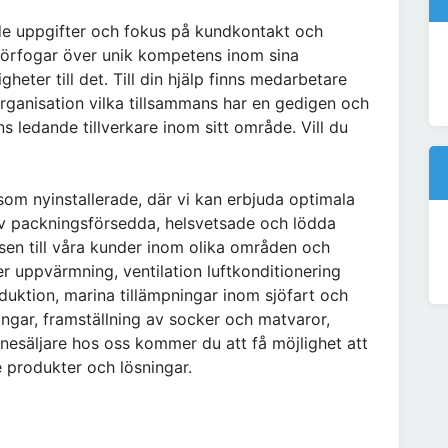
de uppgifter och fokus på kundkontakt och
t förfogar över unik kompetens inom sina
heter till det. Till din hjälp finns medarbetare
organisation vilka tillsammans har en gedigen och
ns ledande tillverkare inom sitt område. Vill du
som nyinstallerade, där vi kan erbjuda optimala
av packningsförsedda, helsvetsade och lödda
ssen till våra kunder inom olika områden och
r uppvärmning, ventilation luftkonditionering
oduktion, marina tillämpningar inom sjöfart och
ngar, framställning av socker och matvaror,
nnesäljare hos oss kommer du att få möjlighet att
produkter och lösningar.