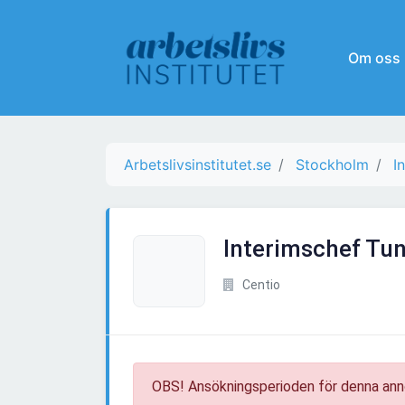
Om oss
Arbetslivsinstitutet.se
Stockholm
I
Interimschef Tu
Centio
OBS! Ansökningsperioden för denna ann