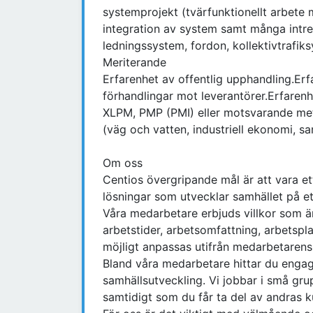
systemprojekt (tvärfunktionellt arbete
integration av system samt många intres
ledningssystem, fordon, kollektivtrafik
Meriterande
Erfarenhet av offentlig upphandling.Erfa
förhandlingar mot leverantörer.Erfaren
XLPM, PMP (PMI) eller motsvarande met
(väg och vatten, industriell ekonomi, s
Om oss
Centios övergripande mål är att vara e
lösningar som utvecklar samhället på ett
Våra medarbetare erbjuds villkor som är
arbetstider, arbetsomfattning, arbetsp
möjligt anpassas utifrån medarbetarens
Bland våra medarbetare hittar du enga
samhällsutveckling. Vi jobbar i små gr
samtidigt som du får ta del av andras 