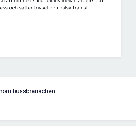
h att hitta en sund balans mellan arbete och
ress och sätter trivsel och hälsa främst.
 inom bussbranschen