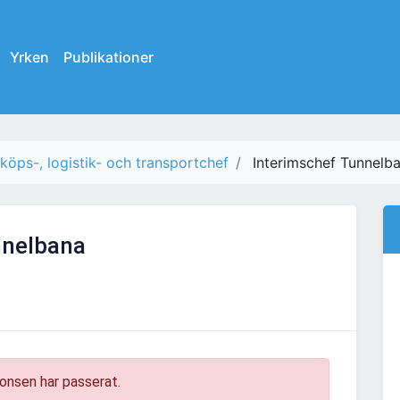
Yrken
Publikationer
nköps-, logistik- och transportchef
Interimschef Tunnelb
nnelbana
onsen har passerat.