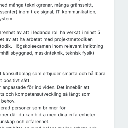
 med många teknikgrenar, många gränssnitt,
senter) inom t ex signal, IT, kommunikation,
system.
renhet av att i ledande roll ha verkat i minst 5
het av att ha arbetat med projektmetodiken
odik. Högskoleexamen inom relevant inriktning
amhällsbyggnad, maskinteknik, teknisk fysik)
tt konsultbolag som erbjuder smarta och hållbara
 positivt sätt.
 anpassade för individen. Det innebär att
lats och kompetensutveckling så långt som
 behov.
gerad personer som brinner för
upper där du kan bidra med dina erfarenheter
kunskap och erfarenhet.