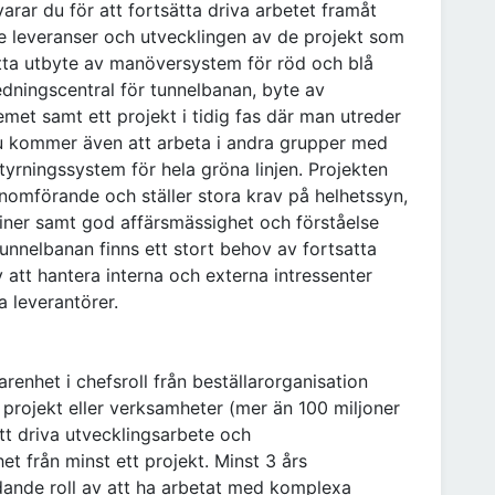
rar du för att fortsätta driva arbetet framåt
 leveranser och utvecklingen av de projekt som
atta utbyte av manöversystem för röd och blå
dningscentral för tunnelbanan, byte av
emet samt ett projekt i tidig fas där man utreder
Du kommer även att arbeta i andra grupper med
styrningssystem för hela gröna linjen. Projekten
l genomförande och ställer stora krav på helhetssyn,
pliner samt god affärsmässighet och förståelse
unnelbanan finns ett stort behov av fortsatta
 att hantera interna och externa intressenter
 leverantörer.
renhet i chefsroll från beställarorganisation
e projekt eller verksamheter (mer än 100 miljoner
att driva utvecklingsarbete och
t från minst ett projekt. Minst 3 års
dande roll av att ha arbetat med komplexa