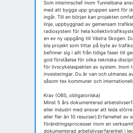
Som interimschef inom Tunnelbana ansva
med att bygga upp gruppen samt för de
ingår. Till en början kan projekten omf
linje, uppbyggnad av gemensam trafikle
radiosystem för hela kollektivtrafiksyst
en ev ny uppgång till Västra Skogen. 
bla projekt som tittar på byte av trafik
befinner sig i allt från tidiga faser til
god förståelse för olika tekniska disci
för livscykelaspekten av system. Inom t
investeringar. Du är van och utmanas av
såsom tex kommuner och internationella
Krav (OBS, obligatoriska)
Minst 5 års dokumenterad arbetslivserfa
eller industri med ansvar att leda störr
eller fler än 10 resurser).Erfarnehet av 
förändringsprocesser inom en verksamhe
dokumenterad arbetslivserfarenhet i le