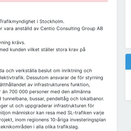
l Trafikmyndighet i Stockholm.
r vara anställd av Centio Consulting Group AB
vning krävs.
ed kunden vilket ställer stora krav på
a och verkställa beslut om inriktning och
llektivtrafik. Dessutom ansvarar de för styrning
ätthållandet av infrastrukturens funktion,
er än 700 000 personer med den allmänna
ed tunnelbana, bussar, pendeltåg och lokalbanor.
ger ut och uppgraderar infrastrukturen för
miljon människor kan resa med SL-trafiken varje
ojekt, inom regionens 10-åriga investeringsplan
teknikområden i alla olika trafikslag.