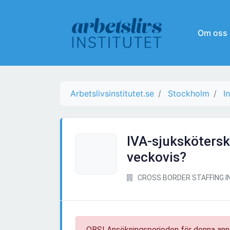
Om oss
Arbetslivsinstitutet.se
Stockholm
I
IVA-sjukskötersk
veckovis?
CROSS BORDER STAFFING I
OBS! Ansökningsperioden för denna ann