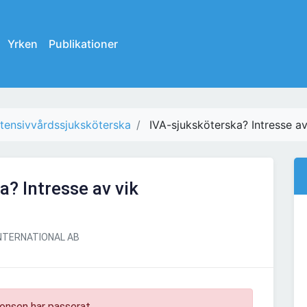
Yrken
Publikationer
ntensivvårdssjuksköterska
IVA-sjuksköterska? Intresse a
a? Intresse av vik
NTERNATIONAL AB
onsen har passerat.