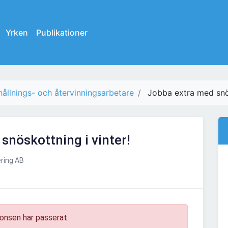
Yrken
Publikationer
ållnings- och återvinningsarbetare
Jobba extra med snös
snöskottning i vinter!
ring AB
onsen har passerat.