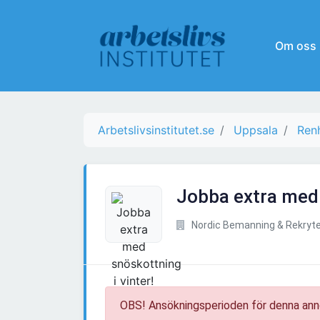
Om oss
Arbetslivsinstitutet.se
Uppsala
Renh
Jobba extra med 
Nordic Bemanning & Rekryte
OBS! Ansökningsperioden för denna ann