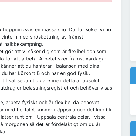
örhoppningsvis en massa snö. Därför söker vi nu
r vintern med snöskottning av främst
t halkbekämpning.
ket gör att vi söker dig som är flexibel och som
do för att arbeta. Arbetet sker främst vardagar
känner att du hanterar i balansen med dina
tt du har körkort B och har en god fysik.
tifikat sedan tidigare men detta är absolut
r utdrag ur belastningsregistret och behöver visas
e, arbeta fysiskt och är flexibel då behovet
r med flertalet kunder i Uppsala och det kan bli
platser runt om i Uppsala centrala delar. I vissa
0 på morgonen så det är fördelaktigt om du är
ka.