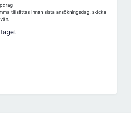
ppdrag
mma tillsättas innan sista ansökningsdag, skicka
 vän.
etaget