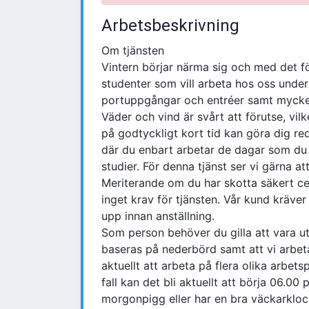
Arbetsbeskrivning
Om tjänsten
Vintern börjar närma sig och med det f
studenter som vill arbeta hos oss unde
portuppgångar och entréer samt mycke
Väder och vind är svårt att förutse, vil
på godtyckligt kort tid kan göra dig re
där du enbart arbetar de dagar som du 
studier. För denna tjänst ser vi gärna a
Meriterande om du har skotta säkert cer
inget krav för tjänsten. Vår kund kräve
upp innan anställning.
Som person behöver du gilla att vara ut
baseras på nederbörd samt att vi arbeta
aktuellt att arbeta på flera olika arbets
fall kan det bli aktuellt att börja 06.0
morgonpigg eller har en bra väckarkloc