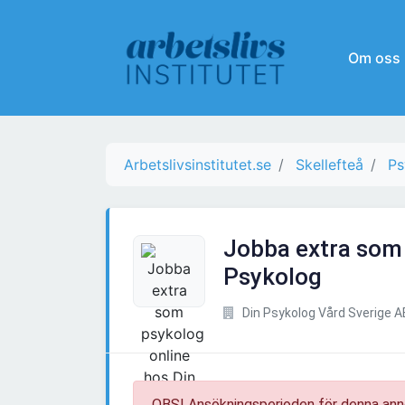
Om oss
Arbetslivsinstitutet.se
Skellefteå
Ps
Jobba extra som 
Psykolog
Din Psykolog Vård Sverige A
OBS! Ansökningsperioden för denna ann