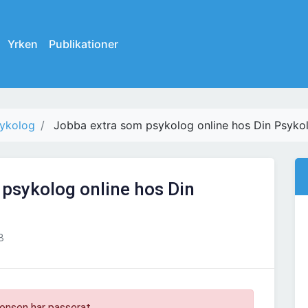
Yrken
Publikationer
ykolog
Jobba extra som psykolog online hos Din Psyko
psykolog online hos Din
B
onsen har passerat.