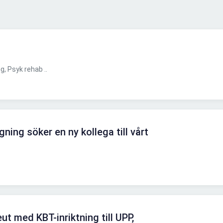
, Psyk rehab ..
ing söker en ny kollega till vårt
t med KBT-inriktning till UPP,