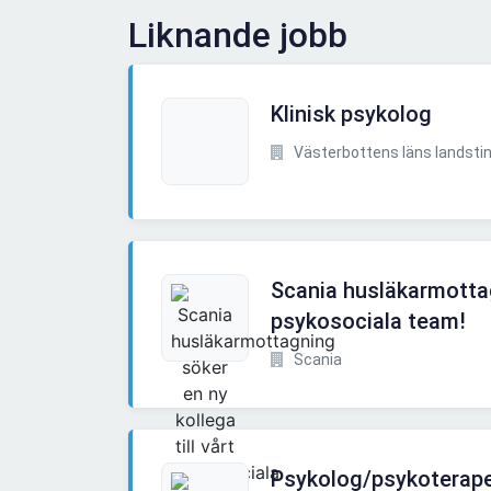
Liknande jobb
Klinisk psykolog
Västerbottens läns landsting
Scania husläkarmottagn
psykosociala team!
Scania
Psykolog/psykoterapeu