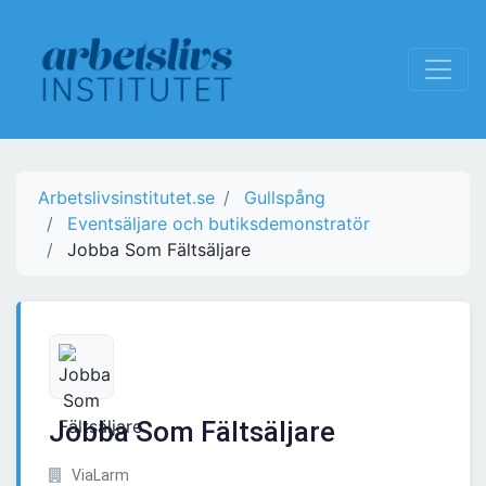
Arbetslivsinstitutet.se
Gullspång
Eventsäljare och butiksdemonstratör
Jobba Som Fältsäljare
Jobba Som Fältsäljare
ViaLarm