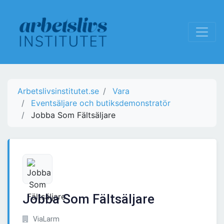
Arbetslivsinstitutet.se
Vara
Eventsäljare och butiksdemonstratör
Jobba Som Fältsäljare
Jobba Som Fältsäljare
ViaLarm