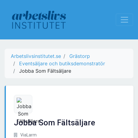
Arbetslivsinstitutet.se
Grästorp
Eventsäljare och butiksdemonstratör
Jobba Som Fältsäljare
Jobba Som Fältsäljare
ViaLarm