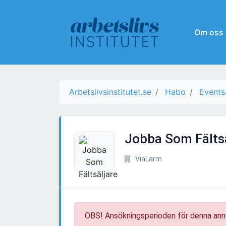
Om oss
Arbetslivsinstitutet.se
Habo
Events
Jobba Som Fälts
ViaLarm
OBS! Ansökningsperioden för denna ann