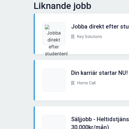
Liknande jobb
Jobba direkt efter st
Key Solutions
Din karriär startar NU!
Home Call
Säljjobb - Heltidstjäns
30.000kr/mån)