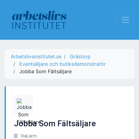
Arbetslivsinstitutet.se
Grästorp
Eventsäljare och butiksdemonstratör
Jobba Som Fältsäljare
Jobba Som Fältsäljare
ViaLarm