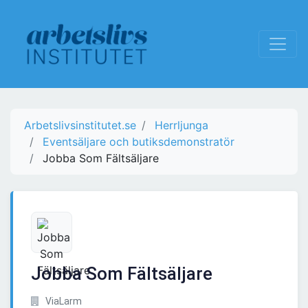
Arbetslivsinstitutet.se
Herrljunga
Eventsäljare och butiksdemonstratör
Jobba Som Fältsäljare
Jobba Som Fältsäljare
ViaLarm