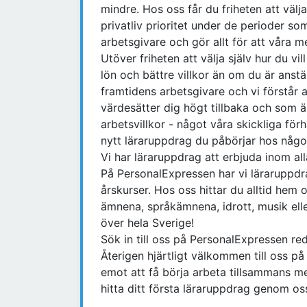
mindre. Hos oss får du friheten att välj
privatliv prioritet under de perioder som
arbetsgivare och gör allt för att våra m
Utöver friheten att välja själv hur du vi
lön och bättre villkor än om du är anst
framtidens arbetsgivare och vi förstår 
värdesätter dig högt tillbaka och som 
arbetsvillkor - något våra skickliga för
nytt läraruppdrag du påbörjar hos någ
Vi har läraruppdrag att erbjuda inom al
På PersonalExpressen har vi läraruppdr
årskurser. Hos oss hittar du alltid he
ämnena, språkämnena, idrott, musik ell
över hela Sverige!
Sök in till oss på PersonalExpressen re
Återigen hjärtligt välkommen till oss p
emot att få börja arbeta tillsammans m
hitta ditt första läraruppdrag genom os