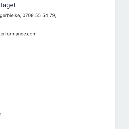
etaget
erbielke, 0708 55 54 79,
eperformance.com
m