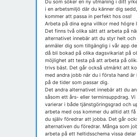
Du som söker en ny utmaning i ditt yrke
i en arbetsmiljö där du känner dig sedd
kommer att passa in perfekt hos oss!
Arbeta på dina egna villkor med högre l
Det finns två olika sätt att arbeta på n
alternativet innebär att du styr helt och
anmäler dig som tillgänglig i vår app d
då bli bokad på olika dagsvikariat på ol
möjlighet att testa på att arbeta på oli
trivs bäst. Det går också utmärkt att ko
med andra jobb när du i första hand är i
på de tider som passar dig.
Det andra alternativet innebär att du anm
såsom ett års- eller terminsuppdrag. Vi
varierar i både tjänstgöringsgrad och u
arbeta med oss kommer du alltid att få 
du själv föredrar att jobba. Det går ock
alternativen du föredrar. Många som job
arbeta på ett heltidsschema vissa delar 