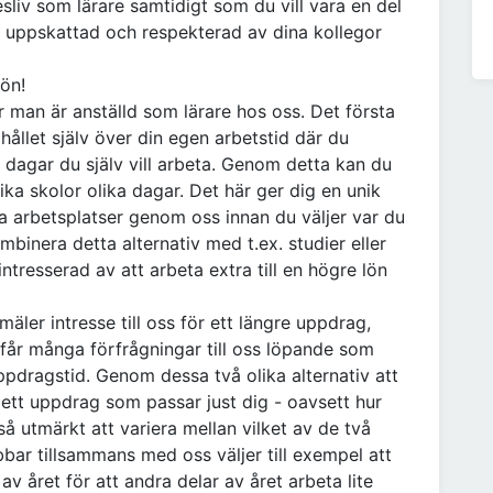
sliv som lärare samtidigt som du vill vara en del
, uppskattad och respekterad av dina kollegor
ön!
är man är anställd som lärare hos oss. Det första
 hållet själv över din egen arbetstid där du
e dagar du själv vill arbeta. Genom detta kan du
ika skolor olika dagar. Det här ger dig en unik
ka arbetsplatser genom oss innan du väljer var du
mbinera detta alternativ med t.ex. studier eller
ntresserad av att arbeta extra till en högre lön
äler intresse till oss för ett längre uppdrag,
 får många förfrågningar till oss löpande som
ppdragstid. Genom dessa två olika alternativ att
ett uppdrag som passar just dig - oavsett hur
så utmärkt att variera mellan vilket av de två
bar tillsammans med oss väljer till exempel att
av året för att andra delar av året arbeta lite