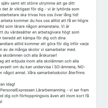
a själv samt ett större utrymme att ge ditt
 det är viktigast för dig - vi är lyhörda som
edarbetare ska trivas hos oss över lång tid!
ll arbeta kommer du hos oss alltid att få en högre
älld som lärare någon annanstans. Vi är
att du värdesätter en arbetsgivare högt som
är beredd att kämpa för dig och dina
handlare alltid kommer att göra för dig inför varje
on av de många skolor vi samarbetar med.
la skolämnen och alla årskurser!
ag att erbjuda inom alla skolämnen och alla
m oavsett om du kan undervisa i SO-ämnena, NO-
er något annat. Våra samarbetsskolor återfinns
dan idag!
å PersonalExpressen Lärarbemanning - vi ser fram
ed dig och förhoppningsvis även att inom kort få
s!