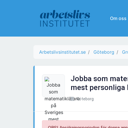
Om oss
Arbetslivsinstitutet.se
Göteborg
Gr
Jobba som matem
mest personliga
Göteborg
OBS! Ansökningsperioden för denna ann