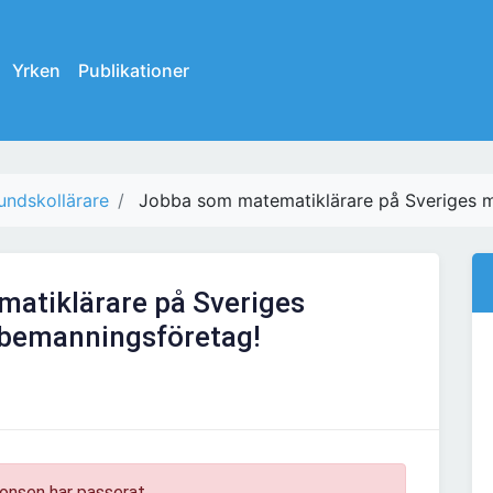
Yrken
Publikationer
undskollärare
Jobba som matematiklärare på Sveriges m
atiklärare på Sveriges
 bemanningsföretag!
onsen har passerat.