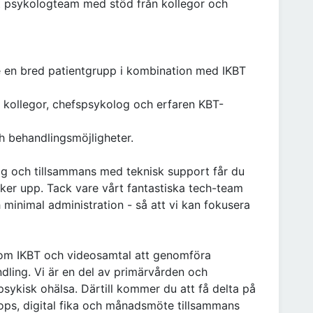
skt psykologteam med stöd från kollegor och
e en bred patientgrupp i kombination med IKBT
 kollegor, chefspsykolog och erfaren KBT-
 behandlingsmöjligheter.
g och tillsammans med teknisk support får du
yker upp. Tack vare vårt fantastiska tech-team
 minimal administration - så att vi kan fokusera
m IKBT och videosamtal att genomföra
ling. Vi är en del av primärvården och
 psykisk ohälsa. Därtill kommer du att få delta på
ops, digital fika och månadsmöte tillsammans