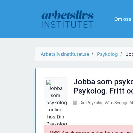
Om oss
Arbetslivsinstitutet.se
Psykolog
Job
Jobba som psyko
Psykolog. Fritt o
Din Psykolog Vård Sverige A
OBS! Ansökningsperioden för denna ann