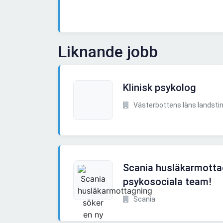
Liknande jobb
Klinisk psykolog
Västerbottens läns landsting
Scania husläkarmottagn
psykosociala team!
Scania