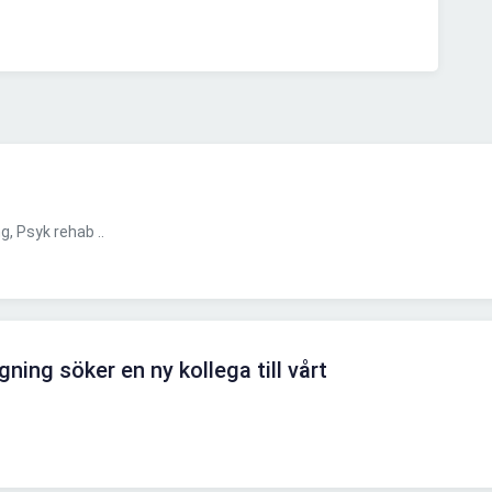
, Psyk rehab ..
ing söker en ny kollega till vårt