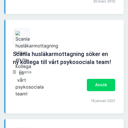
30 mars 2010
Scania husläkarmottagning söker en
ny kollega till vårt psykosociala team!
Scania
Ansök
18 januari 2022