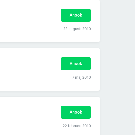
Ansök
23 augusti 2010
Ansök
7 maj 2010
Ansök
22 februari 2010