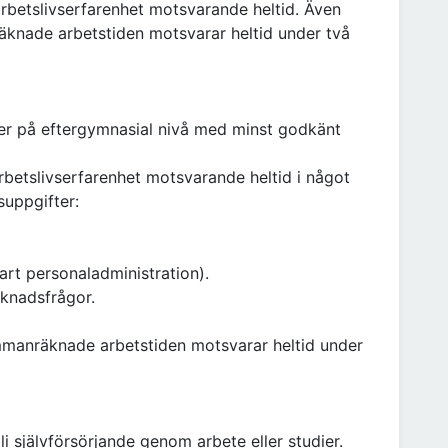
 arbetslivserfarenhet motsvarande heltid. Även
knade arbetstiden motsvarar heltid under två
udier på eftergymnasial nivå med minst godkänt
arbetslivserfarenhet motsvarande heltid i något
suppgifter:
art personaladministration).
rknadsfrågor.
manräknade arbetstiden motsvarar heltid under
i självförsörjande genom arbete eller studier.