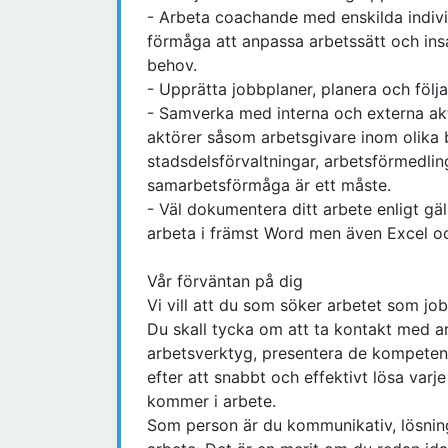
- Arbeta coachande med enskilda indiv
förmåga att anpassa arbetssätt och insa
behov.
- Upprätta jobbplaner, planera och följa
- Samverka med interna och externa ak
aktörer såsom arbetsgivare inom olika
stadsdelsförvaltningar, arbetsförmedli
samarbetsförmåga är ett måste.
- Väl dokumentera ditt arbete enligt gä
arbeta i främst Word men även Excel o
Vår förväntan på dig
Vi vill att du som söker arbetet som job
Du skall tycka om att ta kontakt med a
arbetsverktyg, presentera de kompetens
efter att snabbt och effektivt lösa varj
kommer i arbete.
Som person är du kommunikativ, lösnings