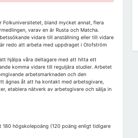
Folkuniversitetet, bland mycket annat, flera
örmedlingen, varav en är Rusta och Matcha.
etssökande vidare till anställning eller till vidare
n är redo att arbeta med uppdraget i Olofström
tt hjälpa våra deltagare med att hitta ett
ande komma vidare till reguljära studier. Arbetet
n omgivande arbetsmarknaden och den
tt ägnas åt att ha kontakt med arbetsgivare,
er, etablera nätverk av arbetsgivare och sälja in
t 180 högskolepoäng (120 poäng enligt tidigare