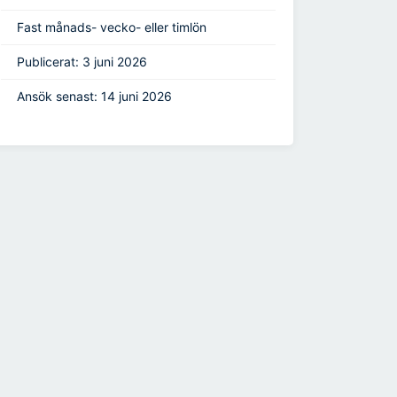
Fast månads- vecko- eller timlön
Publicerat: 3 juni 2026
Ansök senast: 14 juni 2026