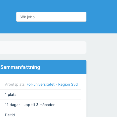
Sammanfattning
Arbetsplats:
Folkuniversitetet - Region Syd
1 plats
11 dagar - upp till 3 månader
Deltid