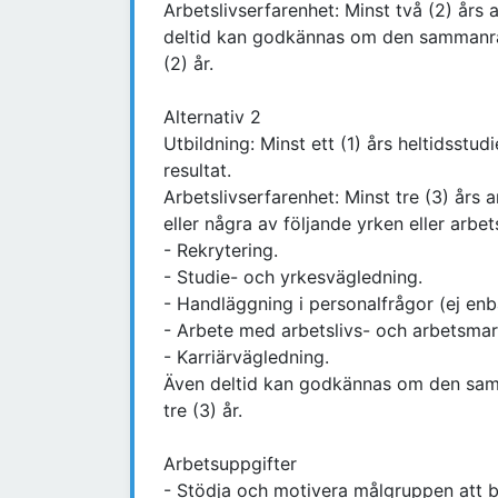
Arbetslivserfarenhet: Minst två (2) års
deltid kan godkännas om den sammanrä
(2) år.
Alternativ 2
Utbildning: Minst ett (1) års heltidsst
resultat.
Arbetslivserfarenhet: Minst tre (3) års 
eller några av följande yrken eller arbet
- Rekrytering.
- Studie- och yrkesvägledning.
- Handläggning i personalfrågor (ej enb
- Arbete med arbetslivs- och arbetsma
- Karriärvägledning.
Även deltid kan godkännas om den sam
tre (3) år.
Arbetsuppgifter
- Stödja och motivera målgruppen att bl