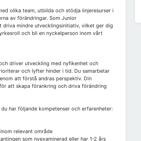
d olika team, utbilda och stödja linjeresurser i
erna av förändringar. Som Junior
riva mindre utvecklingsinitiativ, vilket ger dig
 yrkesroll och bli en nyckelperson inom vårt
 och driver utveckling med nyfikenhet och
ioriterar och lyfter hinder i tid. Du samarbetar
genom att förstå andras perspektiv. Din
ör att skapa förankring och driva förändring
tt du har följande kompetenser och erfarenheter:
g inom relevant område
r, antingen som nyexaminerad eller har 1-2 års