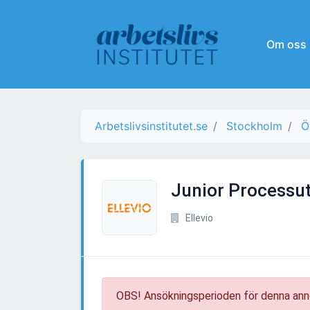
Om oss
Arbetslivsinstitutet.se
Stockholm
Ö
Junior Processu
Ellevio
OBS! Ansökningsperioden för denna ann