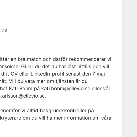
llda
vi hittar en bra match och därför rekommenderar vi
nsökan. Gillar du det du har läst hittills och vill
ditt CV eller LinkedIn-profil senast den 7 maj
åt. Vill du veta mer om tjänsten är du
ef Kati Bohm på kati.bohm@ellevio.se eller vår
karlsson@ellevio.se.
enomför vi alltid bakgrundskontroller på
ekryterare om du vill ha mer information om våra