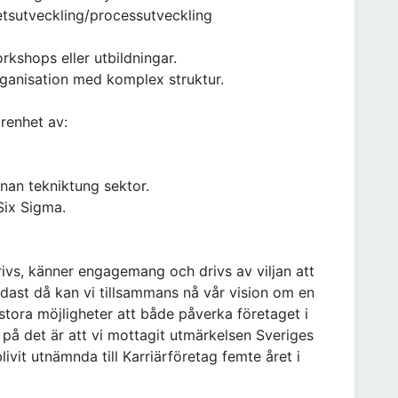
etsutveckling/processutveckling
rkshops eller utbildningar.
organisation med komplex struktur.
renhet av:
nan tekniktung sektor.
Six Sigma.
trivs, känner engagemang och drivs av viljan att
Endast då kan vi tillsammans nå vår vision om en
 stora möjligheter att både påverka företaget i
is på det är att vi mottagit utmärkelsen Sveriges
ivit utnämnda till Karriärföretag femte året i