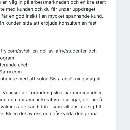
 en väg in på arbetsmarknaden och en bra start
bete med kunden och du får under uppdraget
 får en god insikt i en mycket spännande kund.
ån kunden sida att erbjuda konsulten en fast
afry.com/sv/bli-en-del-av-afry/studenter-och-
rogram
yterande chef:
d@afry.com
nta inte med att söka! Sista ansökningsdag är
r. Vi anser att förändring sker när modiga idéer
ion och omfamnar kreativa lösningar, det är så
alificerade kandidater som vill ansluta sig till
en. Bli en del av oss och påskynda den gröna