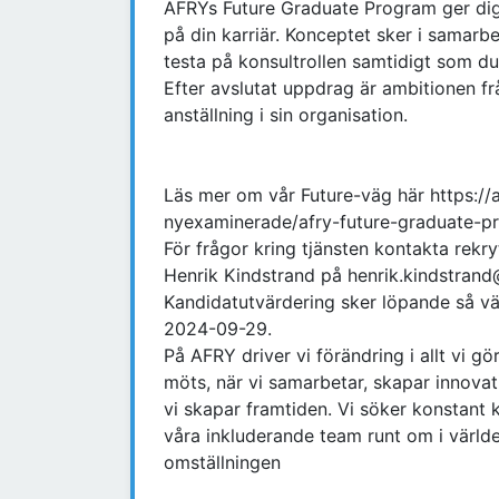
AFRYs Future Graduate Program ger dig
på din karriär. Konceptet sker i samar
testa på konsultrollen samtidigt som du
Efter avslutat uppdrag är ambitionen fr
anställning i sin organisation.
Läs mer om vår Future-väg här https://
nyexaminerade/afry-future-graduate-p
För frågor kring tjänsten kontakta rekr
Henrik Kindstrand på henrik.kindstran
Kandidatutvärdering sker löpande så vä
2024-09-29.
På AFRY driver vi förändring i allt vi gö
möts, när vi samarbetar, skapar innovat
vi skapar framtiden. Vi söker konstant kv
våra inkluderande team runt om i värld
omställningen