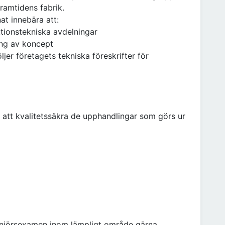
ramtidens fabrik.
t innebära att:
tionstekniska avdelningar
ing av koncept
ljer företagets tekniska föreskrifter för
t att kvalitetssäkra de upphandlingar som görs ur
genjörsexamen inom lämpligt område gärna