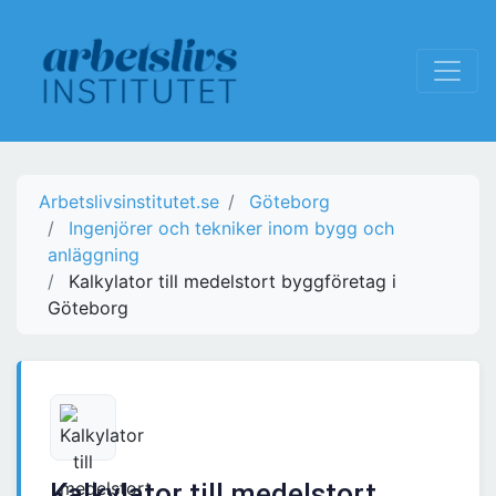
Arbetslivsinstitutet.se
Göteborg
Ingenjörer och tekniker inom bygg och
anläggning
Kalkylator till medelstort byggföretag i
Göteborg
Kalkylator till medelstort