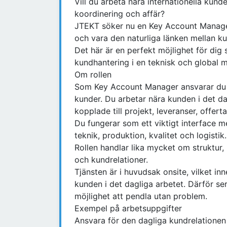
Vill du arbeta nära internationella kund
koordinering och affär?
JTEKT söker nu en Key Account Manager 
och vara den naturliga länken mellan k
Det här är en perfekt möjlighet för dig 
kundhantering i en teknisk och global mi
Om rollen
Som Key Account Manager ansvarar du f
kunder. Du arbetar nära kunden i det d
kopplade till projekt, leveranser, offert
Du fungerar som ett viktigt interface 
teknik, produktion, kvalitet och logistik.
Rollen handlar lika mycket om struktu
och kundrelationer.
Tjänsten är i huvudsak onsite, vilket i
kunden i det dagliga arbetet. Därför ser
möjlighet att pendla utan problem.
Exempel på arbetsuppgifter
Ansvara för den dagliga kundrelationen