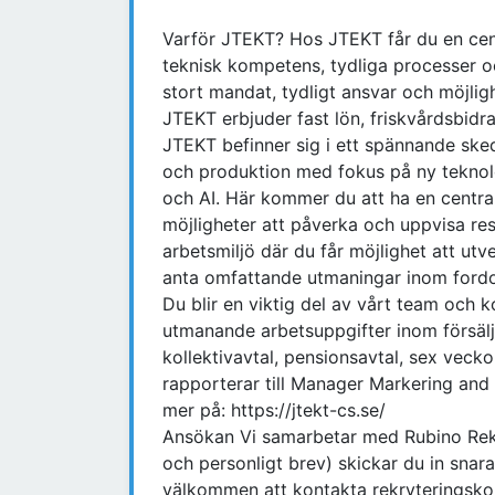
Varför JTEKT? Hos JTEKT får du en centr
teknisk kompetens, tydliga processer oc
stort mandat, tydligt ansvar och möjlig
JTEKT erbjuder fast lön, friskvårdsbidr
JTEKT befinner sig i ett spännande sked
och produktion med fokus på ny teknologi
och AI. Här kommer du att ha en centra
möjligheter att påverka och uppvisa res
arbetsmiljö där du får möjlighet att utv
anta omfattande utmaningar inom fordo
Du blir en viktig del av vårt team och
utmanande arbetsuppgifter inom försäljn
kollektivavtal, pensionsavtal, sex vec
rapporterar till Manager Markering and 
mer på: https://jtekt-cs.se/
Ansökan Vi samarbetar med Rubino Rekr
och personligt brev) skickar du in snara
välkommen att kontakta rekryteringsko