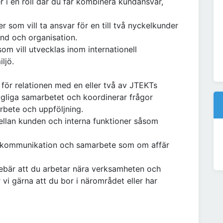
er i en roll där du får kombinera kundansvar,
som vill ta ansvar för en till två nyckelkunder
und och organisation.
som vill utvecklas inom internationell
ljö.
ör relationen med en eller två av JTEKTs
agliga samarbetet och koordinerar frågor
arbete och uppföljning.
mellan kunden och interna funktioner såsom
r, kommunikation och samarbete som om affär
nnebär att du arbetar nära verksamheten och
 vi gärna att du bor i närområdet eller har