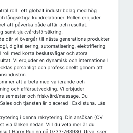
al roll i ett globalt industribolag med hög
h långsiktiga kundrelationer. Rollen erbjuder
het att påverka både affär och resultat.
ag samt sjukvårdsförsäkring.
e där vi övergår till nästa generations produkter
, digitalisering, automatisering, elektrifiering
l roll med korta beslutsvägar och stora
ultat. Vi erbjuder en dynamisk och internationell
ecklas personligt och professionellt genom att
nsindustrin.
 kommer att arbeta med varierande och
ing och affärsutveckling. Vi erbjuder
kors semester och friskvård/massage. Du
Sales och tjänsten är placerad i Eskilstuna. Läs
ytering i denna rekrytering. Din ansökan (CV
st via länken nedan. Vill du veta mer är du
nsult Harry Rubino på 0733-763930. Urval sker