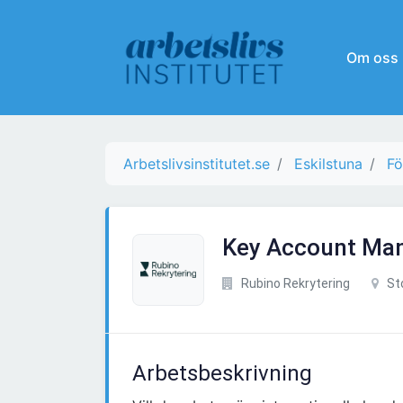
Om oss
Arbetslivsinstitutet.se
Eskilstuna
Fö
Key Account Man
Rubino Rekrytering
St
Arbetsbeskrivning