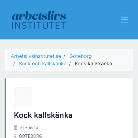
Arbetslivsinstitutet.se
Göteborg
Kock och kallskänka
Kock kallskänka
Kock kallskänka
El Puerto
GÖTEBORG