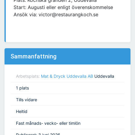
Plats: Kochska gränden 2, Uddevalla
Start: Augusti eller enligt överenskommelse
Ansök via: victor@restaurangkoch.se
Sammanfattning
Arbetsplats:
Mat & Dryck Uddevalla AB
Uddevalla
1 plats
Tills vidare
Heltid
Fast månads- vecko- eller timlön
Publicerat: 3 juni 2026