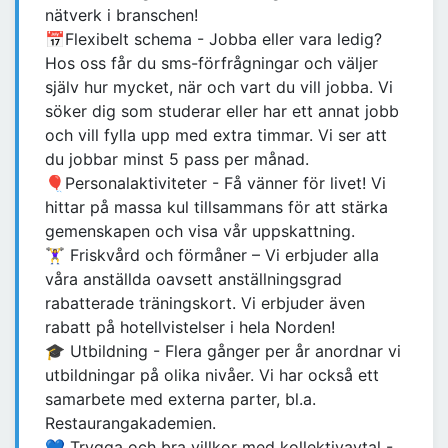
nätverk i branschen!
📅Flexibelt schema - Jobba eller vara ledig?
Hos oss får du sms-förfrågningar och väljer
själv hur mycket, när och vart du vill jobba. Vi
söker dig som studerar eller har ett annat jobb
och vill fylla upp med extra timmar. Vi ser att
du jobbar minst 5 pass per månad.
🎈Personalaktiviteter - Få vänner för livet! Vi
hittar på massa kul tillsammans för att stärka
gemenskapen och visa vår uppskattning.
🏋️‍♀️ Friskvård och förmåner – Vi erbjuder alla
våra anställda oavsett anställningsgrad
rabatterade träningskort. Vi erbjuder även
rabatt på hotellvistelser i hela Norden!
🎓 Utbildning - Flera gånger per år anordnar vi
utbildningar på olika nivåer. Vi har också ett
samarbete med externa parter, bl.a.
Restaurangakademien.
💙 Trygga och bra villkor med kollektivavtal -