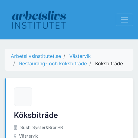
Arbetslivsinstitutet.se
Västervik
Restaurang- och köksbiträde
Köksbiträde
Köksbiträde
Sushi Syster&Bror HB
Västervik