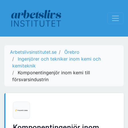
Arbetslivsinstitutet.se
Örebro
Ingenjörer och tekniker inom kemi och
kemiteknik
Komponentingenjör inom kemi till
försvarsindustrin
Komponentingenjör inom