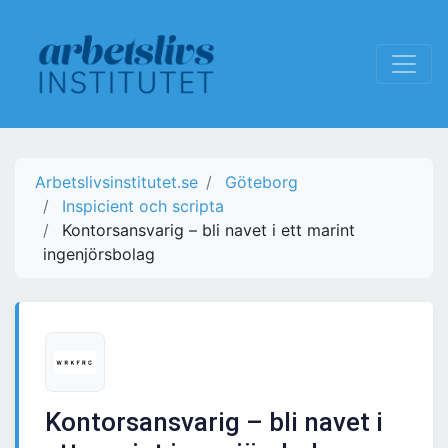
Arbetslivsinstitutet.se
Göteborg
Inspicient och scripta
Kontorsansvarig – bli navet i ett marint
ingenjörsbolag
Kontorsansvarig – bli navet i