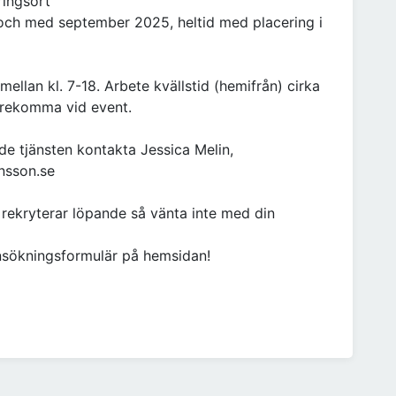
ringsort
ll och med september 2025, heltid med placering i
mellan kl. 7-18. Arbete kvällstid (hemifrån) cirka
örekomma vid event.
de tjänsten kontakta Jessica Melin,
nsson.se
 rekryterar löpande så vänta inte med din
nsökningsformulär på hemsidan!