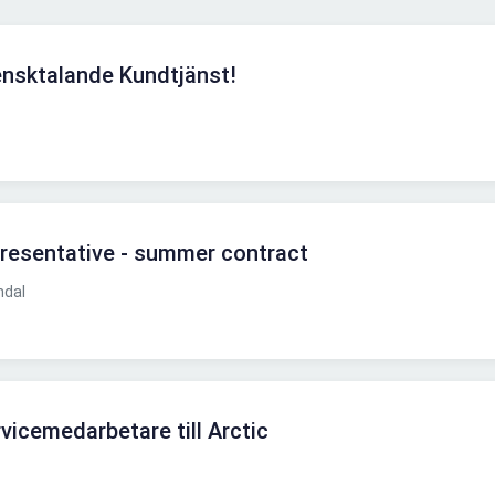
nsktalande Kundtjänst!
resentative - summer contract
ndal
icemedarbetare till Arctic