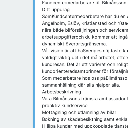
Kundcentermedarbetare till Bilmånsson i
Ditt uppdrag
SomKundcentermedarbetare har du en cen
Ängelholm, Eslöv, Kristianstad och Ysta
nära både bilförsäljningen och servicem
arbetsuppgifteroch du kommer att ingå i
dynamiskt överortsgränserna.
Vår vision är att haSveriges nöjdaste
väldigt viktig del i det målarbetet, eft
kundresan. Det är ett varierat och rolig
kundorienteradsamtbrinner för försäljni
Som medarbetare hos oss påBilmånsson b
sammanhållning där alla hjälper alla.
Arbetsbeskrivning
Vara Bilmånssons främsta ambassadör båd
proaktiv kundservice
Mottagning och utlämning av bilar
Bokning av skadebesiktning samt enkla
Hjälpa kunder med uppkopplade tjänst