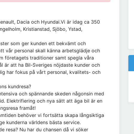
Renault, Dacia och Hyundai.Vi är idag ca 350
ngelholm, Kristianstad, Sjöbo, Ystad,
tjänster som ger kunden ett bekvämt och
 att vår personal skall känna arbetsglädje och
företagets traditioner samt spegla våra
l är att ha Bil-Sveriges nöjdaste kunder och
g har fokus på vårt personal, kvalitets- och
sons kundresa?
t intensiva och spännande skeden någonsin med
. Elektrifiering och nya sätt att äga bil är en
ingsresa framåt!
ramtiden behöver vi fortsätta skapa långsiktiga
ge kunderna världens bästa service.
de resa? Nu har du chansen då vi söker