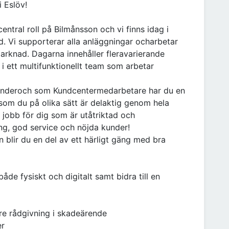
 Eslöv!
tral roll på Bilmånsson och vi finns idag i
d. Vi supporterar alla anläggningar ocharbetar
arknad. Dagarna innehåller fleravarierande
 ett multifunktionellt team som arbetar
 kunderoch som Kundcentermedarbetare har du en
ersom du på olika sätt är delaktig genom hela
t jobb för dig som är utåtriktad och
ng, god service och nöjda kunder!
lir du en del av ett härligt gäng med bra
e fysiskt och digitalt samt bidra till en
re rådgivning i skadeärende
er