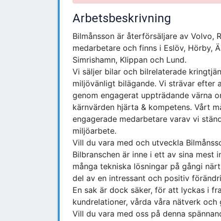
Arbetsbeskrivning
Bilmånsson är återförsäljare av Volvo, 
medarbetare och finns i Eslöv, Hörby, Ä
Simrishamn, Klippan och Lund.
Vi säljer bilar och bilrelaterade kring
miljövänligt bilägande. Vi strävar efter
genom engagerat uppträdande värna om 
kärnvärden hjärta & kompetens. Vårt må
engagerade medarbetare varav vi ständi
miljöarbete.
Vill du vara med och utveckla Bilmåns
Bilbranschen är inne i ett av sina mes
många tekniska lösningar på gångi närtid
del av en intressant och positiv förändr
En sak är dock säker, för att lyckas i f
kundrelationer, vårda våra nätverk och 
Vill du vara med oss på denna spännan