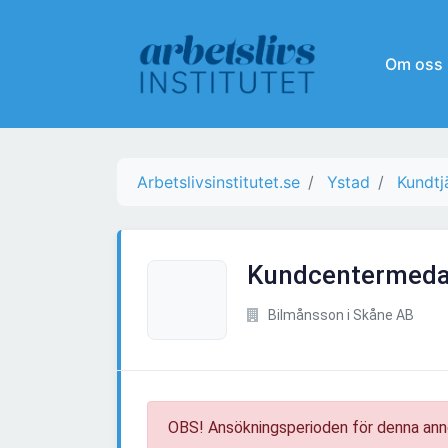
Om oss
Arbetslivsinstitutet.se
Ystad
Kundtj
Kundcentermeda
Bilmånsson i Skåne AB
OBS! Ansökningsperioden för denna ann