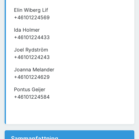
Elin Wiberg Lif
+46101224569
Ida Holmer
+46101224433
Joel Rydström
+46101224243
Joanna Melander
+46101224629
Pontus Geijer
+46101224584
Sammanfattning