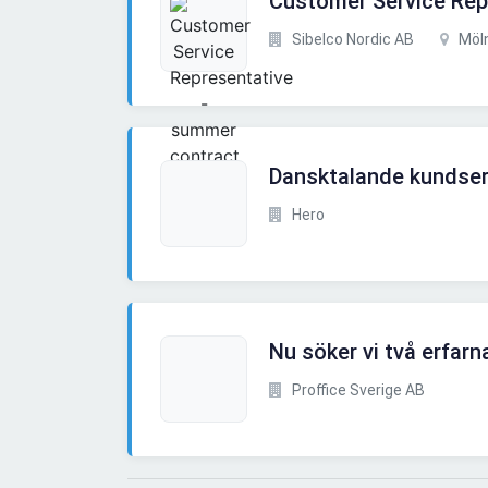
Customer Service Rep
Sibelco Nordic AB
Möl
Dansktalande kundserv
Hero
Nu söker vi två erfar
Proffice Sverige AB