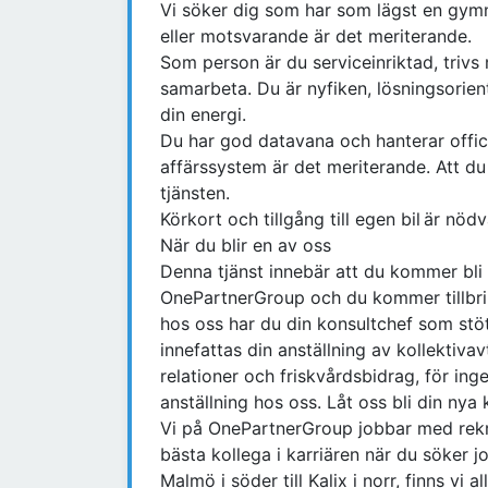
Vi söker dig som har som lägst en gymn
eller motsvarande är det meriterande.
Som person är du serviceinriktad, trivs
samarbeta. Du är nyfiken, lösningsorient
din energi.
Du har god datavana och hanterar office
affärssystem är det meriterande. Att du
tjänsten.
Körkort och tillgång till egen bil är nödv
När du blir en av oss
Denna tjänst innebär att du kommer bli
OnePartnerGroup och du kommer tillbri
hos oss har du din konsultchef som stötta
innefattas din anställning av kollektivav
relationer och friskvårdsbidrag, för ing
anställning hos oss. Låt oss bli din nya
Vi på OnePartnerGroup jobbar med rekr
bästa kollega i karriären när du söker j
Malmö i söder till Kalix i norr, finns vi al