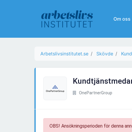
Om oss
Arbetslivsinstitutet.se
Skövde
Kund
Kundtjänstmedar
OnePartnerGroup
OBS! Ansökningsperioden för denna ann