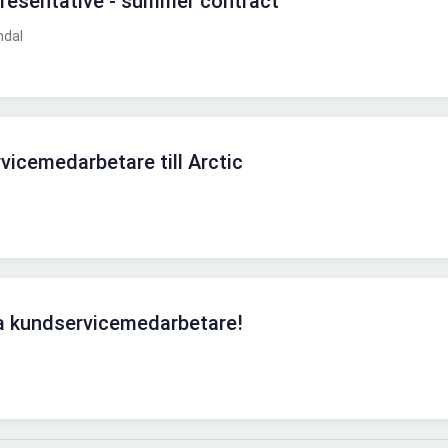
resentative - summer contract
ndal
icemedarbetare till Arctic
na kundservicemedarbetare!