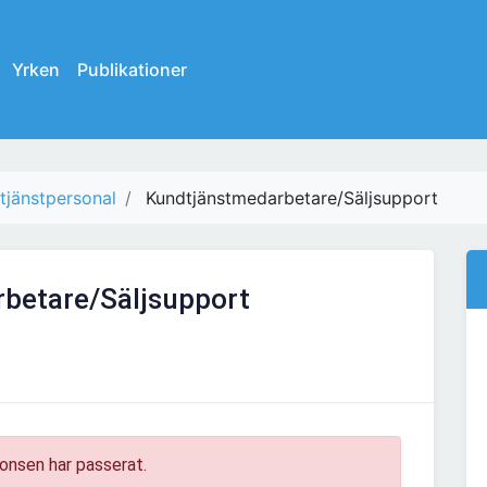
Yrken
Publikationer
tjänstpersonal
Kundtjänstmedarbetare/Säljsupport
betare/Säljsupport
onsen har passerat.