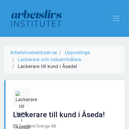
Arbetslivsinstitutet.se
Uppvidinge
Lackerare och industrimålare
Lackerare till kund i Åseda!
Lackerare till kund i Åseda!
TopWork Sverige AB